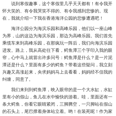
说到寒假趣事，这个寒假里几乎天天都有！有令我开
怀大笑的、有令我哭笑不得的、有令我感到悲惨的。现
在，我就介绍一下我在香港海洋公园的悲惨遭遇吧！
海洋公园分为海滨乐园和高峰乐园，他们以一座山峰
为界，山的这边为海滨乐园，那边为高峰乐园。我们首先
乘缆车来到高峰乐园，在那疯玩一阵后，我们向海滨乐园
进发。路上，我从高处往下看，鳄鱼潭三个字印入我的眼
帘，心中马上就冒出许多问号：鳄鱼潭是什么？是一片泥
潭还是什么？里面有多少的鳄鱼？带着这些疑问，我立刻
兴趣又高涨起来，央求妈妈马上去看看，妈妈经不信我的
纠缠，同意了。
我们来到到鳄鱼潭，映入眼帘的是一个大水缸，水缸
里有小的假山，鱼儿在水中愉快的游着。哇，里面还有一
条大鳄鱼，你看它眼睛紧闭，三脚腾空，一只脚站在假山
的石头上，尾巴撑着身体站立着。哟！在装死呢！作为家