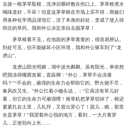
去拔一根茅草取根，洗净后嚼碎敷在伤口上。茅草根煮水
喝味道好，不坏！但是这茅草根在市场上买不得，商贩们
用各种化学用品浸泡它，没了本身的好处，变成了使人得
癌症的草药。我和外公决定亲自去掘茅草！
茅草根看不见，在地面的茅草黄黄的，很容易辨认。
到处可见，但不能破坏小区环境，我和外公驱车到了“龙
虎山”。
龙虎山阳光明媚，湖中波光粼粼。虽有阳光，单依然
吧我冻得嘴唇发紫，直跺脚：“外公，茅草不会冻僵
吗？”“不会的，顽强的生命力会帮助它的。野火烧不尽，
春风吹又生。”外公扛着小锄头说，：“它虽没有草儿好
看，但它的生命力可顽强哩！推草机把茅草切掉了，根还
紧紧扎在土里，几礼拜，又冒出芽心了！甜儿，瞧，那里
全是茅草！”我望着外公指的地方，看到，一大片黄芽
儿，正使劲向上长……