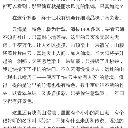
都可以看到，那里简直就是丽水风光的集锦。果真如此？
在这个寒假，终于让我有机会仔细地品味了南尖岩。
云海是一特色，极为壮观。海拔1400多米，要看云海
不须再登山，只需耐心地等待。这里的云雾来无影去无
踪，千变万化，让人难以捉摸。山顶染上一层霞光，山腰
绕着片片白云，真是天上人间，如入仙境。当太阳将要升
起的一刹那，天空忽然染上一层红霞，只持续了几秒钟，
我赶快揿下了相机的快门。不久云海慢慢退去，远处的山
上现出几幢房子——便应了“白云生处有人家”的意境。值
得一提的是这里的竹海也很有特色。数千亩延绵不断的竹
林，既青翠单纯，又多姿多彩。只要你注意观察，一年四
季都有好景色。
这里还有块高山湿地，里面有个小小的高山湖，有个
很好听的名字叫“瑶池”，不知有什么来历和传说。瑶池的