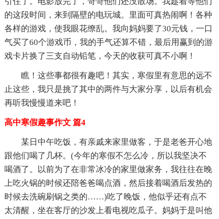
引住了。电影放完了，哥哥他们还没散场。我趁着等他们
的这段时间，来到隔壁的电玩城。里面可真热闹啊！各种
各样的游戏，使我眼花缭乱。我向妈妈要了30元钱，一口
气买了60个游戏币，我的手气还算不错，最后用赢到的游
戏卡片换了三支自动铅笔，今天的收获可真不小啊！
瞧！这些事都很有趣吧！其实，寒假里有意思的远不
止这些，我只是挑了其中的两件与大家分享，以后有机会
再听我慢慢道来吧！
高中寒假趣事作文 篇4
某日中午吃饭，有亲戚来家里做客，于是老爸开心地
跟他们喝了几杯。(今年的寒假不怎么冷，所以我坚决不
喝酒了。以前为了在非常冰冷的家里做家务，我往往在晚
上吃火锅的时候还陪爸爸喝点酒，然后接着喝酒后发热的
时候去洗碗刷锅之类的……)吃了晚饭，他似乎还有点不
太清醒，坐在客厅的沙发上看电视吃瓜子。妈妈于是叫他