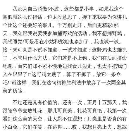
我都为自己骄傲!不过，这些都是小事，如果我这个
寒假就这么过得话，也太没意思了，接下来我要为你讲几
个比这个还要好的事儿。千万别走开，后面更精彩!那
天，我弟跟我说要我参加捕野鸡的活动，我不想捕野鸡，
我想睡觉!可是看在小姑和彤姐也参加了，我也试一试。
接下来可真是不试不知道，一试才知道：这野鸡也太难抓
了，不管用什么方法，它们就是不上钩，我们在后面拼命
地跑，而它们却不紧不慢地边找食儿边走，也太不把我们
入在眼里了!“这野鸡太瘦了，算了不抓了，放它一条命
吧!”就这样，我们在这句精神胜利法中放弃了一次两全其
美的历险。
不过还是具有价值的。还有一次，正月十五那天，我
跟随爷爷去放礼花，那儿可真美，礼花可真艳，我第一次
看到这么美的天空，让人忍不住遐想：月亮里是否真的有
小白兔，它们在笑，在跳舞……哎，我想月亮上去，想踩