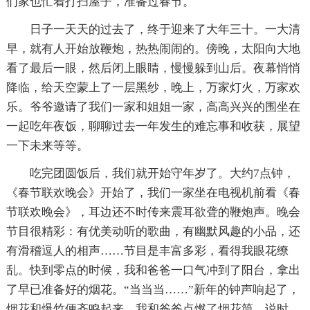
们家也忙着打扫屋子，准备过春节。
日子一天天的过去了，终于迎来了大年三十。一大清
早，就有人开始放鞭炮，热热闹闹的。傍晚，太阳向大地
看了最后一眼，然后闭上眼睛，慢慢躲到山后。夜幕悄悄
降临，给天空蒙上了一层黑纱，晚上，万家灯火，万家欢
乐。爷爷邀请了我们一家和姐姐一家，高高兴兴的围坐在
一起吃年夜饭，聊聊过去一年发生的难忘事和收获，展望
一下未来等等。
吃完团圆饭后，我们就开始守年岁了。大约7点钟，
《春节联欢晚会》开始了，我们一家坐在电视机前看《春
节联欢晚会》，耳边还不时传来震耳欲聋的鞭炮声。晚会
节目很精彩：有优美动听的歌曲，有幽默风趣的小品，还
有滑稽逗人的相声……节目是丰富多彩，看得我眼花缭
乱。快到零点的时候，我和爸爸一口气冲到了阳台，拿出
了早已准备好的烟花。“当当当……”新年的钟声响起了，
烟花和爆竹便齐鸣起来。我和爸爸点燃了烟花筒，说时