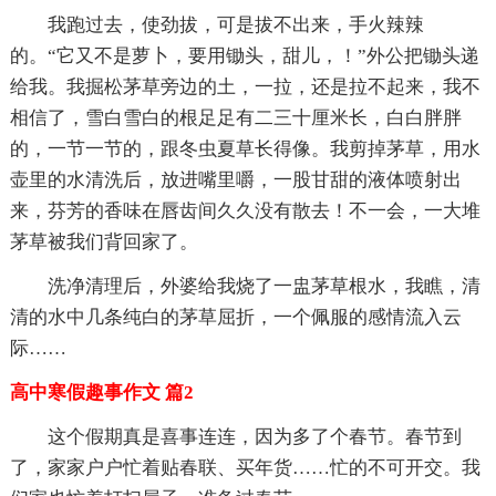
我跑过去，使劲拔，可是拔不出来，手火辣辣
的。“它又不是萝卜，要用锄头，甜儿，！”外公把锄头递
给我。我掘松茅草旁边的土，一拉，还是拉不起来，我不
相信了，雪白雪白的根足足有二三十厘米长，白白胖胖
的，一节一节的，跟冬虫夏草长得像。我剪掉茅草，用水
壶里的水清洗后，放进嘴里嚼，一股甘甜的液体喷射出
来，芬芳的香味在唇齿间久久没有散去！不一会，一大堆
茅草被我们背回家了。
洗净清理后，外婆给我烧了一盅茅草根水，我瞧，清
清的水中几条纯白的茅草屈折，一个佩服的感情流入云
际……
高中寒假趣事作文 篇2
这个假期真是喜事连连，因为多了个春节。春节到
了，家家户户忙着贴春联、买年货……忙的不可开交。我