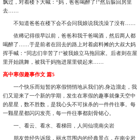
飘过，对着楼下大喊：“妈，爸爸喝醉了!”然后躲回房里
去……
不知道爸爸在楼下会不会问我娘说我洗澡了没有……
依稀记得很早以前，爸爸和我干爸喝酒，然后两人都
喝醉了……于是前者在回去的路上对着卤料摊的大叔大妈
挥手喊：“同志们辛苦了!”被我娘立马拖回家。后者则在屋
里开始跳舞，被我干妈拖进屋里锁起来……
高中寒假趣事作文 篇5
一个快乐而短暂的寒假悄悄地从我们的.身边溜走，我
们又迎来了一个新的学期，发生在寒假的趣事就像天空中
的星星，数不胜数，是我心头不可抹杀的一件件往事。每
一颗星星都闪闪发亮，每一件往事都刻骨铭心。
一、看云、看水、看梯田，人间仙境南尖岩
朋友曾经告诉我，丽水范围内的经典景点，在南尖岩