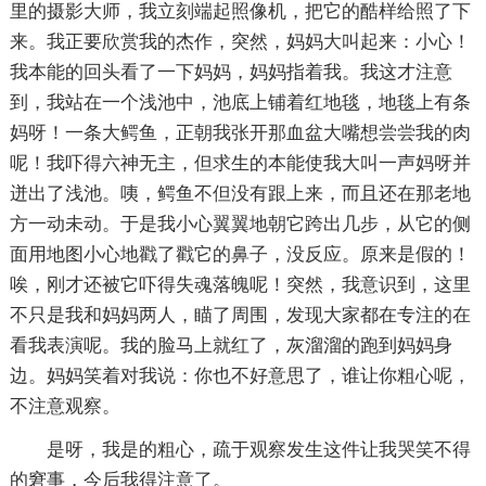
里的摄影大师，我立刻端起照像机，把它的酷样给照了下
来。我正要欣赏我的杰作，突然，妈妈大叫起来：小心！
我本能的回头看了一下妈妈，妈妈指着我。我这才注意
到，我站在一个浅池中，池底上铺着红地毯，地毯上有条
妈呀！一条大鳄鱼，正朝我张开那血盆大嘴想尝尝我的肉
呢！我吓得六神无主，但求生的本能使我大叫一声妈呀并
迸出了浅池。咦，鳄鱼不但没有跟上来，而且还在那老地
方一动未动。于是我小心翼翼地朝它跨出几步，从它的侧
面用地图小心地戳了戳它的鼻子，没反应。原来是假的！
唉，刚才还被它吓得失魂落魄呢！突然，我意识到，这里
不只是我和妈妈两人，瞄了周围，发现大家都在专注的在
看我表演呢。我的脸马上就红了，灰溜溜的跑到妈妈身
边。妈妈笑着对我说：你也不好意思了，谁让你粗心呢，
不注意观察。
是呀，我是的粗心，疏于观察发生这件让我哭笑不得
的窘事，今后我得注意了。