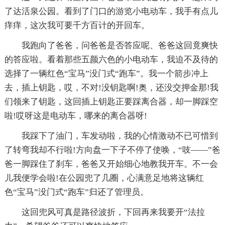
了达活泉公园。看到了门口的游览小电动车，我手有点儿
痒痒，这次我可要千方百计的开回车。
我跑向了爸爸，问爸爸是否答应呢、爸爸这回竟爽快
的答应啦。看着那些五颜六色的小电动车，我迫不及待的
选择了一辆红色“宝马”没门式“跑车”。我一个箭步冲上
去，插上钥匙，哎，不对!没钥匙啊!奥，还没交押金那!我
们领来了钥匙，这回插上钥匙正要踩离合器，却一脚踩空
啦!哎呀这是电动车，哪来的离合器呀!
我踩下了油门，车发动啦，我的心情激动不已可惜到
了转弯我却不行啦!方向盘一下子不停了使唤，“吱——”爸
爸一脚踩住了刹车，爸爸又开始细心地教我开车。不一会
儿我便学会啦!在公园兜了几圈，心满意足地将这辆红
色“宝马”没门式“跑车”归还了管理员。
这回兜风可真是路径波折，下回再来我要开“法拉