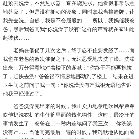
赶紧去洗澡，不然热水器一直在烧热水。他看似非常乐意
地答应了，但是没有挪动的迹象，同时拿我当挡箭牌，让
我先去洗。自然，我是不会屈服的……所以，我妈催我爸
爸，然后我爸问我“你洗澡了没有”这样的声音就在家里此
起彼伏……
老妈在催促了几次之后，终于忍不住要发怒了……而
我也在老爸的数次催促之下，无法忍受地去洗了澡。洗澡
出来，万分得意地对着楼下的爹喊：“你终于不能再拖拉
了，赶快去洗!”爸爸很不情愿地挪动到了楼上，结果在进
卫生间之前问了我一句：“你洗澡没有?”我很无语地告诉
他我已经洗过了。
爸爸洗澡完出来的时候，我正卖力地拿电吹风帮弟弟
吹他扔洗衣机的牛仔裤里面的钱包物件。这时，最冷汗的
事情发生了，爸爸在二十秒内连续问了我三次：“你洗澡
没有?”……当他问完最后一遍的时候，我沉默地从他面前