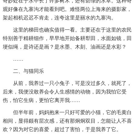
奇妙处在于水中长了许多树木，还有碧绿的水草。这种奇
观好像在九寨沟才能看到吧。难怪两位上海来的摄影家，
架起相机迟迟不肯走，连夸这里是丽水的九寨沟。
这里的梯田也确实值得一看。主要还在于这里的农民
特别善于精耕细作，早早地开始备耕犁田，水面如镜，田
埂似绳，是诗还是画？是水墨、木刻、油画还是水彩？
……
二、与猫同乐
从前，我养过一只小兔子，可是没过多久，就死了，
后来，我便没敢养会令人生感情的动物，因为我怕它受
伤，怕它生病，更怕它离开我……
但半年前，妈妈抱来一只好可爱的小猫，它的毛黄白
相间，显得颇有层次感，还有那炯炯双目，怎能让人不喜
欢？因为对它的喜爱，超过了害怕，于是我养了它。