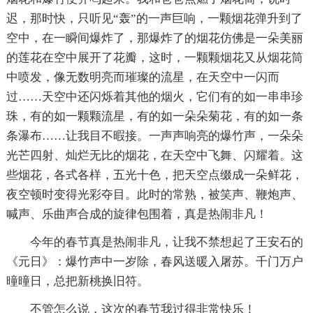
迟，那时快，只听见“轰”的一声巨响，一颗烟花弹升到了
空中，在一瞬间爆炸了，那爆炸了的烟花仿佛是一朵美丽
的莲花在空中展开了花瓣，这时，一颗颗烟花又从烟花筒
中喷发，像无数明亮而璀璨的流星，在天空中一闪而
过……天空中还闪烁着其他的烟火，它们有的如一串串珍
珠，有的如一颗颗流星，有的如一朵朵菊花，有的如一条
条瀑布……让我目不暇接。一声声响亮的爆竹声，一朵朵
光芒四射、灿烂无比的烟花，在天空中飞舞、闪耀着。这
些烟花，各式各样，五光十色，把天空点缀成一朵鲜花，
夜空顿时变得光彩夺目。此时的常熟，被笑声、鞭炮声、
喊声、乐曲声合成的旋律包围着，真是热闹非凡！
今年的春节真是热闹非凡，让我不禁想起了王安石的
《元日》：爆竹声中一岁除，春风送暖入屠苏。千门万户
曈曈日，总把新桃换旧符。
不管怎么说，这次的春节我过得非常快乐！