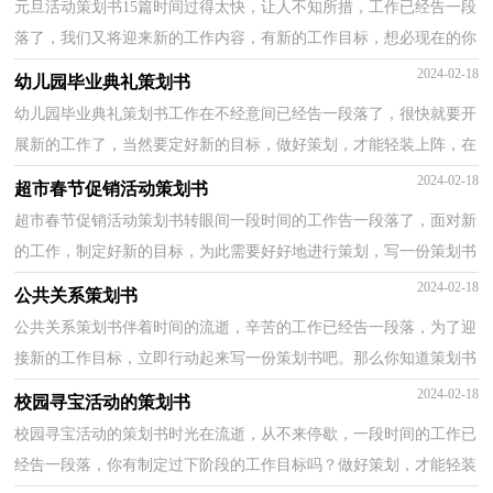
元旦活动策划书15篇时间过得太快，让人不知所措，工作已经告一段
落了，我们又将迎来新的工作内容，有新的工作目标，想必现在的你
有必要写一写策划书了。那么策划书有什么格式呢？下面是...
2024-02-18
幼儿园毕业典礼策划书
幼儿园毕业典礼策划书工作在不经意间已经告一段落了，很快就要开
展新的工作了，当然要定好新的目标，做好策划，才能轻装上阵，在
今后奋勇争先。是不是无从下笔、没有头绪？以下是小编精...
2024-02-18
超市春节促销活动策划书
超市春节促销活动策划书转眼间一段时间的工作告一段落了，面对新
的工作，制定好新的目标，为此需要好好地进行策划，写一份策划书
了。你知道写策划书需要注意哪些问题吗？以下是小编为...
2024-02-18
公共关系策划书
公共关系策划书伴着时间的流逝，辛苦的工作已经告一段落，为了迎
接新的工作目标，立即行动起来写一份策划书吧。那么你知道策划书
如何写吗？以下是小编整理的公共关系策划书，欢迎大家...
2024-02-18
校园寻宝活动的策划书
校园寻宝活动的策划书时光在流逝，从不来停歇，一段时间的工作已
经告一段落，你有制定过下阶段的工作目标吗？做好策划，才能轻装