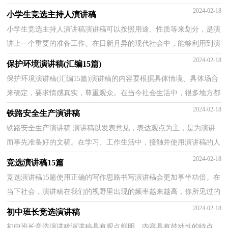
来越多地方需要用到演讲稿，相信写演讲稿是一个让许...
2024-02-18
小学生竞选主持人演讲稿
小学生竞选主持人演讲稿演讲稿可以按照用途、性质等来划分，是演
讲上一个重要的准备工作。在日新月异的现代社会中，能够利用到演
讲稿的场合越来越多，相信许多人会觉得演讲稿很难...
2024-02-18
保护环境演讲稿(汇编15篇)
保护环境演讲稿(汇编15篇)演讲稿的内容要根据具体情境、具体场合
来确定，要求情感真实，尊重观众。在当今社会生活中，很多地方都
会使用到演讲稿，大家知道演讲稿的格式吗？以下是小编...
2024-02-18
铁路安全生产演讲稿
铁路安全生产演讲稿 演讲稿以发表意见，表达观点为主，是为演讲
而事先准备好的文稿。在学习、工作生活中，接触并使用演讲稿的人
越来越多，那要怎么写好演讲稿呢？下面是小编为大家收...
2024-02-18
竞选演讲稿15篇
竞选演讲稿15篇使用正确的写作思路书写演讲稿会更加事半功倍。在
当下社会，演讲稿在我们的视野里出现的频率越来越高，你所见过的
演讲稿是什么样的呢？下面是小编收集整理的竞选演...
2024-02-18
初中班长竞选演讲稿
初中班长竞选演讲稿演讲稿具有观点鲜明，内容具有鼓动性的特点。