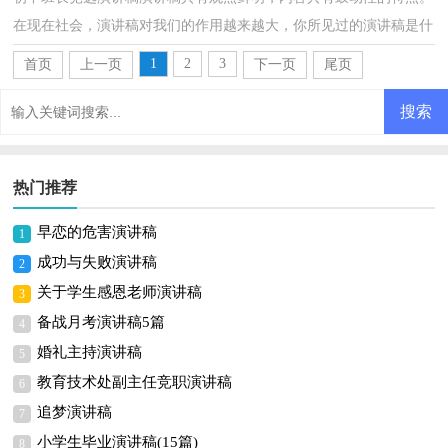
在现在社会，演讲稿对我们的作用越来越大，你所见过的演讲稿是什
么样的呢？以下是小编帮大家整理的初中班长竞选演讲...
1
2
3
首页
上一页
下一页
尾页
热门推荐
早恋的危害演讲稿
1
成功与失败演讲稿
2
关于学生感恩老师演讲稿
3
备战月考演讲稿5篇
4
婚礼主持演讲稿
5
教育技术处副主任竞职演讲稿
6
追梦演讲稿
7
小学生毕业演讲稿(15篇)
8