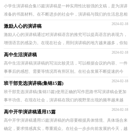
小学生演讲稿合集15篇演讲稿是一种实用性比较强的文稿，是为演讲
准备的书面材料。在不断进步的社会中，演讲稿与我们的生活息息相
关，还是对演讲稿一筹莫展吗？下面是小编整理的小学...
2024-02-18
激励人心的演讲稿
激励人心的演讲稿通过对演讲稿语言的推究可以提高语言的表现力，
增强语言的感染力。在现在社会，用到演讲稿的地方越来越多，你知
道演讲稿怎样才能写的好吗？下面是小编收集整理的激...
2024-02-18
高中生活演讲稿
高中生活演讲稿演讲稿的写法比较灵活，可以根据会议的内容、一件
事事后的感想、需要等情况而有所区别。在社会发展不断提速的今
天，接触并使用演讲稿的人越来越多，相信写演讲稿是...
2024-02-18
班干部竞选演讲稿(集锦15篇)
班干部竞选演讲稿(集锦15篇)使用正确的写作思路书写演讲稿会更加
事半功倍。在现在社会，演讲稿在我们的视野里出现的频率越来越
高，你写演讲稿时总是没有新意？下面是小编帮大家整...
2024-02-18
高中开学演讲稿通用15篇
高中开学演讲稿通用15篇演讲稿的内容要根据具体情境、具体场合来
确定，要求情感真实，尊重观众。在社会一步步向前发展的今天，越