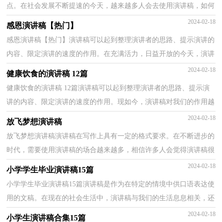
点。在社会发展不断提速的今天，越来越多人会去使用演讲稿，如何
写一份恰当的演讲稿呢？以下是小编整理的关于毕业典礼...
2024-02-18
感恩演讲稿【热门】
感恩演讲稿【热门】演讲稿可以起到整理演讲者的思路、提示演讲的
内容、限定演讲的速度的作用。在充满活力，日益开放的今天，演讲
稿在我们的视野里出现的频率越来越高，你知道演讲...
2024-02-18
健康饮食的演讲稿 12篇
健康饮食的演讲稿 12篇演讲稿可以起到整理演讲者的思路、提示演
讲的内容、限定演讲的速度的作用。现如今，演讲稿对我们的作用越
来越大，你所见过的演讲稿是什么样的呢？下面是小...
2024-02-18
放飞梦想演讲稿
放飞梦想演讲稿演讲稿在写作上具有一定的格式要求。在不断进步的
时代，需要使用演讲稿的场合越来越多，相信许多人会觉得演讲稿很
难写吧，以下是小编为大家收集的放飞梦想演讲稿，仅...
2024-02-18
小学学生毕业演讲稿15篇
小学学生毕业演讲稿15篇演讲稿是作为在特定的情境中供口语表达使
用的文稿。在现在的社会生活中，演讲稿与我们的生活息息相关，还
是对演讲稿一筹莫展吗？下面是小编为大家整理的小...
2024-02-18
小学生演讲稿合集15篇