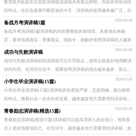
教育技术处副主任竞职演讲稿演讲稿具有观点鲜明，内容具有鼓动性
的特点。在社会发展不断提速的今天，演讲稿的使用越来越广泛，在
写之前，可以先参考范文，下面是小编收集整理的教育技...
2024-02-18
备战月考演讲稿5篇
备战月考演讲稿5篇演讲稿的内容要根据具体情境、具体场合来确
定，要求情感真实，尊重观众。现如今，接触并使用演讲稿的人越来
越多，为了让您在写演讲稿时更加简单方便，以下是小编收...
2024-02-18
成功与失败演讲稿
成功与失败演讲稿好的演讲稿可以引导听众，使听众能更好地理解演
讲的内容。在现实社会中，需要使用演讲稿的场合越来越多，那么，
怎么去写演讲稿呢？以下是小编为大家收集的成功与失败...
2024-02-18
小学生毕业演讲稿(15篇)
小学生毕业演讲稿(15篇)演讲稿具有逻辑严密，态度明确，观点鲜明
的特点。随着社会一步步向前发展，越来越多地方需要用到演讲稿，
写起演讲稿来就毫无头绪？以下是小编帮大家整理的小学...
2024-02-18
青春励志演讲稿(精选15篇)
青春励志演讲稿(精选15篇)演讲稿可以提高演讲人的自信心，有助发
言人更好地展现自己。在生活中，越来越多地方需要用到演讲稿，如