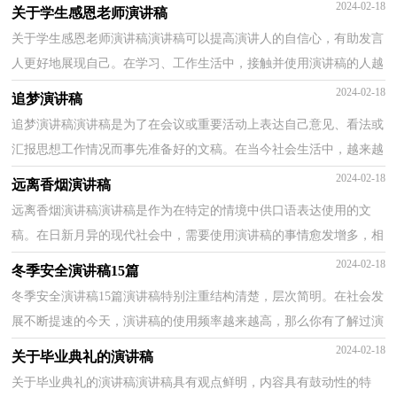
何写一份恰当的演讲稿呢？下面是小编为大家整理的青...
2024-02-18
关于学生感恩老师演讲稿
关于学生感恩老师演讲稿演讲稿可以提高演讲人的自信心，有助发言
人更好地展现自己。在学习、工作生活中，接触并使用演讲稿的人越
来越多，相信许多人会觉得演讲稿很难写吧，下面是小...
2024-02-18
追梦演讲稿
追梦演讲稿演讲稿是为了在会议或重要活动上表达自己意见、看法或
汇报思想工作情况而事先准备好的文稿。在当今社会生活中，越来越
多地方需要用到演讲稿，那么问题来了，到底应如何...
2024-02-18
远离香烟演讲稿
远离香烟演讲稿演讲稿是作为在特定的情境中供口语表达使用的文
稿。在日新月异的现代社会中，需要使用演讲稿的事情愈发增多，相
信很多朋友都对写演讲稿感到非常苦恼吧，下面是小编...
2024-02-18
冬季安全演讲稿15篇
冬季安全演讲稿15篇演讲稿特别注重结构清楚，层次简明。在社会发
展不断提速的今天，演讲稿的使用频率越来越高，那么你有了解过演
讲稿吗？以下是小编帮大家整理的冬季安全演讲稿，欢迎...
2024-02-18
关于毕业典礼的演讲稿
关于毕业典礼的演讲稿演讲稿具有观点鲜明，内容具有鼓动性的特