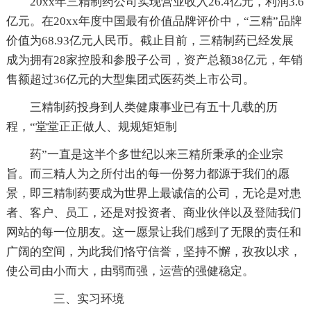
20xx年三精制药公司实现营业收入26.4亿元，利润3.6
亿元。在20xx年度中国最有价值品牌评价中，“三精”品牌
价值为68.93亿元人民币。截止目前，三精制药已经发展
成为拥有28家控股和参股子公司，资产总额38亿元，年销
售额超过36亿元的大型集团式医药类上市公司。
三精制药投身到人类健康事业已有五十几载的历
程，“堂堂正正做人、规规矩矩制
药”一直是这半个多世纪以来三精所秉承的企业宗
旨。而三精人为之所付出的每一份努力都源于我们的愿
景，即三精制药要成为世界上最诚信的公司，无论是对患
者、客户、员工，还是对投资者、商业伙伴以及登陆我们
网站的每一位朋友。这一愿景让我们感到了无限的责任和
广阔的空间，为此我们恪守信誉，坚持不懈，孜孜以求，
使公司由小而大，由弱而强，运营的强健稳定。
三、实习环境