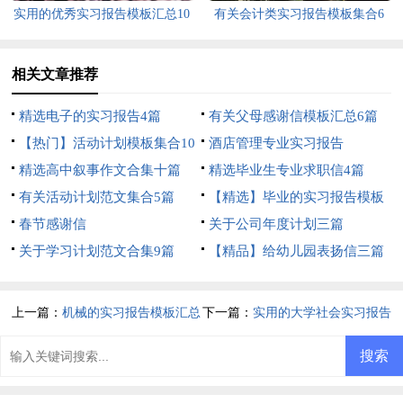
实用的优秀实习报告模板汇总10
有关会计类实习报告模板集合6
篇
篇
相关文章推荐
精选电子的实习报告4篇
有关父母感谢信模板汇总6篇
【热门】活动计划模板集合10
酒店管理专业实习报告
篇
精选高中叙事作文合集十篇
精选毕业生专业求职信4篇
有关活动计划范文集合5篇
【精选】毕业的实习报告模板
春节感谢信
合集5篇
关于公司年度计划三篇
关于学习计划范文合集9篇
【精品】给幼儿园表扬信三篇
上一篇：
机械的实习报告模板汇总
下一篇：
实用的大学社会实习报告
十篇
三篇