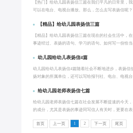
【热门】给幼儿园表扬信三篇在我们平凡的日常里，我
可以在电台、电视台播放。那么，怎么去写表扬信呢？下
【精品】给幼儿园表扬信三篇
【精品】给幼儿园表扬信三篇在现在的社会生活中，在
事迹经过、表扬的语句、学习的语句。如何写一份恰当的
幼儿园给幼儿表扬信4篇
幼儿园给幼儿表扬信4篇随着社会不断地进步，表扬信
扬对象的所属单位，还可以写给报刊社、电台、电视台等
给幼儿园老师表扬信七篇
给幼儿园老师表扬信七篇在社会发展不断提速的今天，
的成分，尤其是表扬的事迹同写信人有关时，更要在表扬
1
2
首页
上一页
下一页
尾页